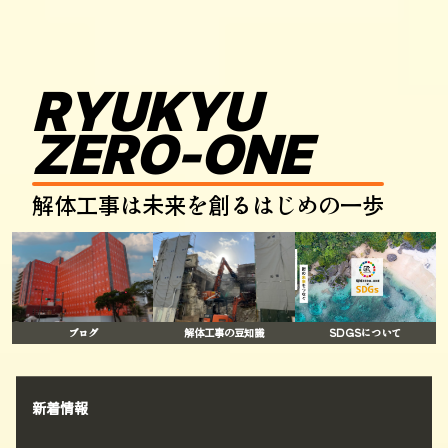
R
Y
U
K
Y
U
Z
E
R
O
-
O
N
E
解
体
工
事
は
未
来
を
創
る
は
じ
め
の
一
歩
ブログ
解体工事の豆知識
SDGSについて
新着情報